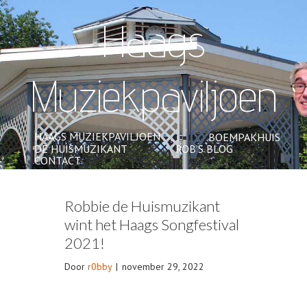
Haags
Muziekpaviljoen
HAAGS MUZIEKPAVILJOEN
BOEMPAKHUIS
DE HUISMUZIKANT
ROB’S BLOG
CONTACT
Robbie de Huismuzikant
wint het Haags Songfestival
2021!
Door
r0bby
|
november 29, 2022