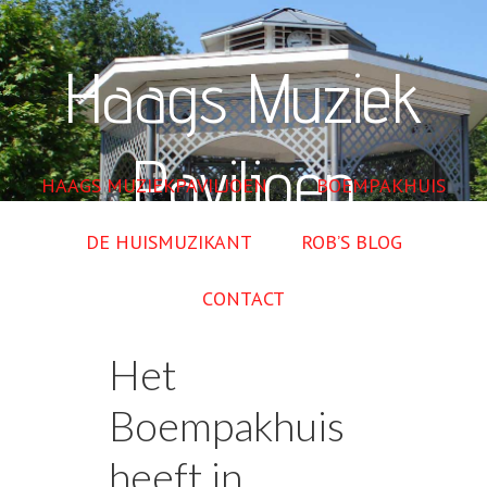
Haags Muziek
Paviljoen
HAAGS MUZIEKPAVILJOEN
BOEMPAKHUIS
DE HUISMUZIKANT
ROB’S BLOG
CONTACT
Het
Boempakhuis
heeft in