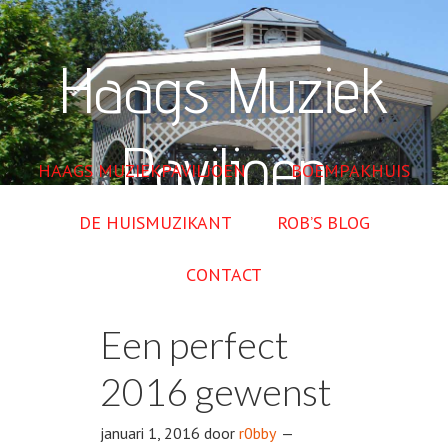
Haags Muziek
Paviljoen
HAAGS MUZIEKPAVILJOEN
BOEMPAKHUIS
DE HUISMUZIKANT
ROB’S BLOG
CONTACT
Een perfect
2016 gewenst
januari 1, 2016
door
r0bby